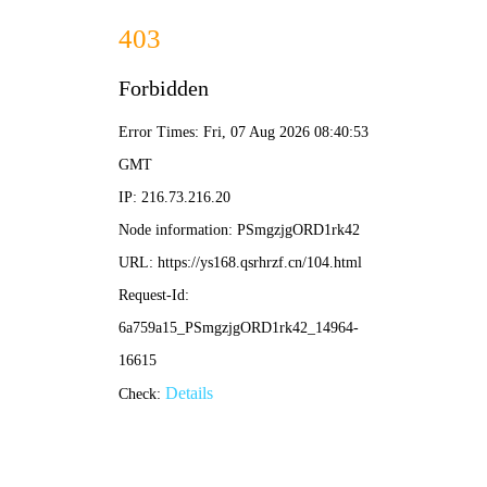
🍈 迅播影院
木瓜香甜 · 好剧如潮 | 热门榜单 新鲜评论
🔍 搜索
全部
电影
电视剧
综艺
动漫
🎲 随机换一批
哈哈哈哈哈4
⭐ 7.1
📅 2024
综艺
旅行真人秀，爆笑公路。