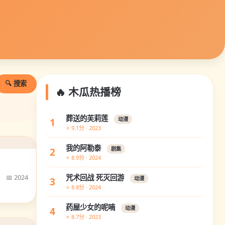
🔍 搜索
🔥 木瓜热播榜
葬送的芙莉莲
1
动漫
⭐ 9.1分 · 2023
我的阿勒泰
2
剧集
⭐ 8.9分 · 2024
📅 2024
咒术回战 死灭回游
3
动漫
⭐ 8.8分 · 2024
药屋少女的呢喃
4
动漫
⭐ 8.7分 · 2023