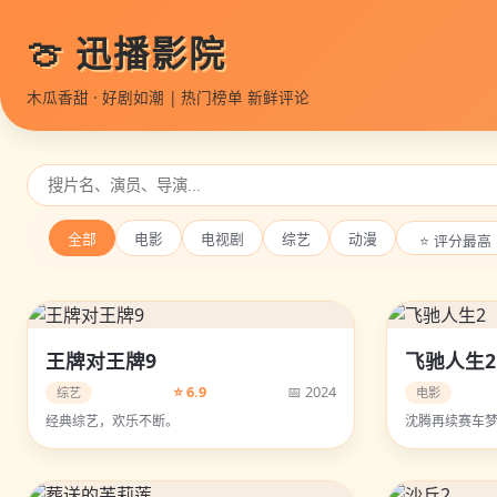
🍈 迅播影院
木瓜香甜 · 好剧如潮 | 热门榜单 新鲜评论
全部
电影
电视剧
综艺
动漫
王牌对王牌9
飞驰人生2
⭐ 6.9
📅 2024
综艺
电影
经典综艺，欢乐不断。
沈腾再续赛车