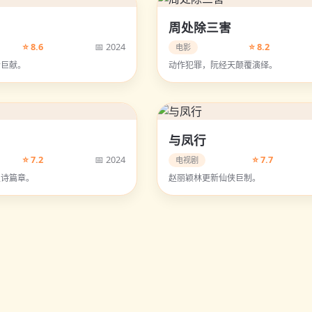
周处除三害
⭐ 8.6
📅 2024
⭐ 8.2
电影
听巨献。
动作犯罪，阮经天颠覆演绎。
与凤行
⭐ 7.2
📅 2024
⭐ 7.7
电视剧
史诗篇章。
赵丽颖林更新仙侠巨制。