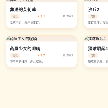
葬送的芙莉莲
沙丘2
⭐ 9.1
📅 2023
动漫
电影
治愈奇幻，寿命论史诗。
史诗续作，视
药屋少女的呢喃
猩球崛起4
⭐ 8.7
📅 2023
动漫
电影
中华宫廷推理，少女成长。
猿族新纪元，