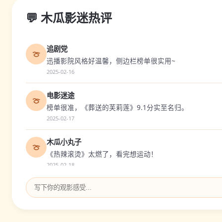
💬 木瓜影迷热评
追剧党
🍈
迅播影院风格好温馨，侧边栏榜单很实用~
2025-02-16
电影迷途
🍈
榜单很准，《葬送的芙莉莲》9.1分实至名归。
2025-02-17
木瓜小丸子
🍈
《热辣滚烫》太燃了，看完想运动！
2025-02-18