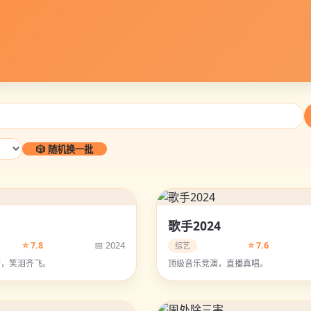
🎲 随机换一批
歌手2024
⭐ 7.8
📅 2024
⭐ 7.6
综艺
梦，笑泪齐飞。
顶级音乐竞演，直播真唱。